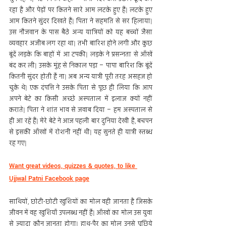
रहा है और पेड़ों पर कितने सारे आम लटके हुए हैं| लटके हुए 
आम कितने सुंदर दिखते हैं| पिता ने सहमति से सर हिलाया| 
उस नौजवान के पास बैठे अन्य यात्रियों को यह बच्चों जैसा 
व्यवहार अजीब लग रहा था| तभी बारिश होने लगी और कुछ 
बूंदें लड़के कि बाहों में आ टपकी| लड़के ने प्रसन्नता से आँखें 
बंद कर ली| उसके मुंह से निकाल पड़ा – पापा बारिश कि बूंदें 
कितनी सुंदर होती हैं ना| अब अन्य यात्री पूरी तरह असहज हो 
चुके थे| एक दंपत्ति ने उसके पिता से पूछ ही लिया कि आप 
अपने बेटे का किसी अच्छे अस्पताल में इलाज क्यों नहीं 
कराते| पिता ने शांत भाव से जवाब दिया – हम अस्पताल से 
ही आ रहें हैं| मेरे बेटे ने आज पहली बार दुनिया देखी है, बचपन 
से इसकी आँखों में रोशनी नहीं थी| यह सुनते ही यात्री स्तब्ध 
रह गए|
Want great videos, quizzes & quotes, to like 
Ujjwal Patni Facebook page
साथियों, छोटी-छोटी खुशियों का मोल वही जानता है जिसके 
जीवन में वह खुशियाँ उपलब्ध नहीं हैं| आँखों का मोल उस युवा 
से ज़्यादा कौन जानता होगा| हाथ-पैर का मोल उनसे पूछिये 