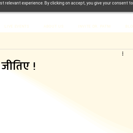
t relevant experience. By clicking on accept, you give your consent to
LIVE EVENTS
ABOUT US
INVITE DR. PATNI
BL
 जीतिए !