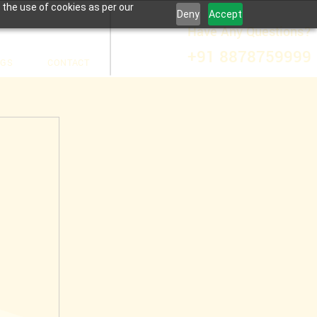
 the use of cookies as per our
Deny
Accept
Have Any Questions?
+91 8878759999
OGS
CONTACT