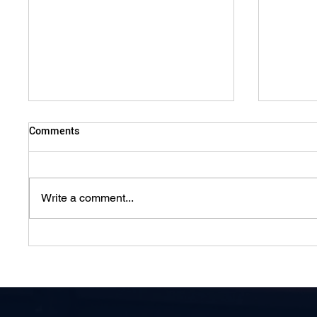
Comments
Write a comment...
Build a Powerful Positive Image
छोटे काम
Through Small Actions!
पॉजिटिव