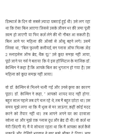
डिस्चार्ज के दिन वो सबसे ज़्यादा घबराई हुई थी। उसे लग रहा 
था कि ऐसा बिल आएगा जिससे उसके जीवन भर की जमा पूंजी 
ख़त्म हो जाएगी या फिर कर्ज़ लेने की भी नौबत आ सकती है। 
बिल आने पर महिला की आँखों से आँसू बहने लगे। उसमें 
लिखा था, “बिल फुल्ली क्लीयर्ड, वन ग्लास ऑफ मिल्क अँड 
2 स्लाइसेस ऑफ ब्रेड, थैंक यू।“ उसे कुछ समझ नहीं आया, 
पूछे जाने पर नर्स ने बताया कि ये इस हॉस्पिटल के मालिक डॉ. 
केल्विन ने कहा है कि आपके बिल का भुगतान हो गया है। उस 
महिला को कुछ समझ नहीं आया।
वो डॉ. केल्विन से मिलने चली गई और उनसे कृपा का कारण 
पूछा। डॉ. केल्विन ने कहा, “ आपको शायद याद नहीं होगा. 
बहुत साल पहले जब दंगे चल रहे थे, तब मै बहुत छोटा था। उस 
समय मुझे लगा था कि मै भूख से मर जाऊंगा, कहीं कोई मदद 
करने को तैयार नहीं था। तब आपने अपने घर का दरवाजा 
खोला था और मुझे एक ग्लास दूध और ब्रेड दी थी। वो कर्ज़ था 
मेरी ज़िंदगी में। मै ये सोचता रहता था कि मै आपका कर्ज़ कैसे 
चुकाऊँ और देखिये भगवान ने खुद मुझे मौका दे दिया। आप 