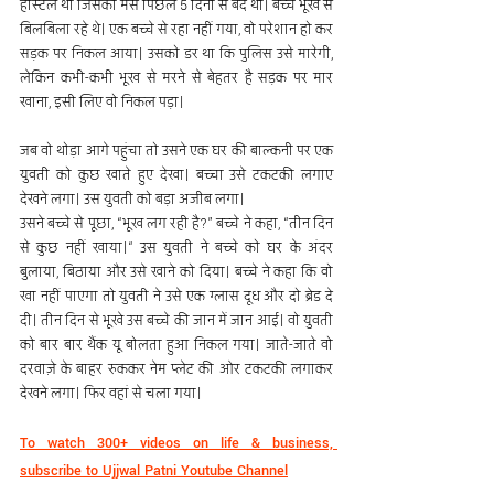
हॉस्टल था जिसकी मेस पिछले 5 दिनों से बंद थी। बच्चे भूख से 
बिलबिला रहे थे। एक बच्चे से रहा नहीं गया, वो परेशान हो कर 
सड़क पर निकल आया। उसको डर था कि पुलिस उसे मारेगी, 
लेकिन कभी-कभी भूख से मरने से बेहतर है सड़क पर मार 
खाना, इसी लिए वो निकल पड़ा।
जब वो थोड़ा आगे पहुंचा तो उसने एक घर की बाल्कनी पर एक 
युवती को कुछ खाते हुए देखा। बच्चा उसे टकटकी लगाए 
देखने लगा। उस युवती को बड़ा अजीब लगा। 
उसने बच्चे से पूछा, “भूख लग रही है?” बच्चे ने कहा, “तीन दिन 
से कुछ नहीं खाया।“ उस युवती ने बच्चे को घर के अंदर 
बुलाया, बिठाया और उसे खाने को दिया। बच्चे ने कहा कि वो 
खा नहीं पाएगा तो युवती ने उसे एक ग्लास दूध और दो ब्रेड दे 
दी। तीन दिन से भूखे उस बच्चे की जान में जान आई। वो युवती 
को बार बार थैंक यू बोलता हुआ निकल गया। जाते-जाते वो 
दरवाज़े के बाहर रुककर नेम प्लेट की ओर टकटकी लगाकर 
देखने लगा। फिर वहां से चला गया।
To watch 300+ videos on life & business, 
subscribe to Ujjwal Patni Youtube Channel